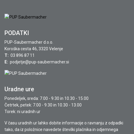
PODATKI
PUP-Saubermacher d.o.o.
Koroška cesta 46, 3320 Velenje
T:
03 896 87 11
E:
podjetje@pup-saubermacher.si
Uradne ure
Ponedeljek, sreda: 7.00 - 9.30 in 10.30 - 15.00
Četrtek, petek: 7.00 - 9.30 in 10.30 - 13.00
Torek: ni uradnih ur
V času uradnih ur lahko dobite informacije o ravnanju z odpadki
tako, da iz položnice navedete številki plačnika in odjemnega