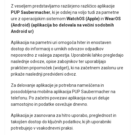
Z veseljem predstavljamo razširjeno različico aplikacije
PUP Saubermacher
, ki je odslej na voljo tudi za pametne
ure z operacijskim sistemom
WatchOS (Apple)
in
WearOS
(Android) (aplikacija bo delovala na večini sodobnih
Android ur)
Aplikacija na pametni uri omogoča hiter in enostaven
dostop do informacij o urnikih odvozov odpadkov
neposredno z vašega zapestja. Uporabniki lahko pregledajo
naslednje odvoze, opise zabojnikov ter uporabljajo
praktičen pripomoček (widget), ki na začetnem zaslonu ure
prikaže naslednji predvideni odvoz.
Za delovanje aplikacije je potrebna nameščena in
posodobljena mobilna aplikacija PUP Saubermacher na
telefonu. Po začetni povezavi aplikacija na uri deluje
samostojno in podatke osvežuje dnevno.
Aplikacija je zasnovana za hitro uporabo, preglednost in
takojšen dostop do ključnih podatkov, ki jih uporabniki
potrebujejo v vsakodnevni praksi.