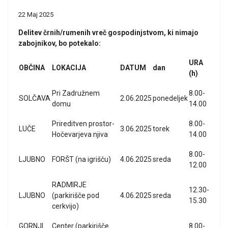
22 Maj 2025
Delitev črnih/rumenih vreč gospodinjstvom, ki nimajo
zabojnikov, bo potekalo:
URA
OBČINA
LOKACIJA
DATUM
dan
(h)
Pri Zadružnem
8.00-
SOLČAVA
2.06.2025
ponedeljek
domu
14.00
Prireditven prostor-
8.00-
LUČE
3.06.2025
torek
Hočevarjeva njiva
14.00
8.00-
LJUBNO
FORŠT (na igrišču)
4.06.2025
sreda
12.00
RADMIRJE
12.30-
LJUBNO
(parkirišče pod
4.06.2025
sreda
15.30
cerkvijo)
GORNJI
Center (parkirišče
8.00-