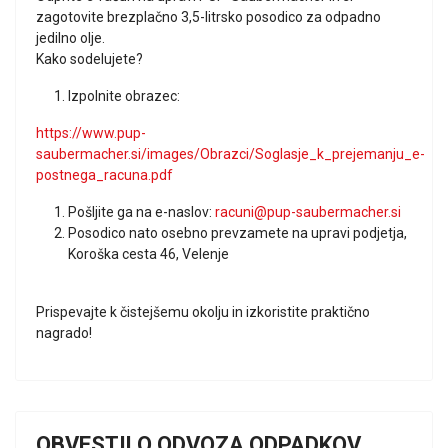
zagotovite brezplačno 3,5-litrsko posodico za odpadno
jedilno olje.
Kako sodelujete?
Izpolnite obrazec:
https://www.pup-
saubermacher.si/images/Obrazci/Soglasje_k_prejemanju_e-
postnega_racuna.pdf
Pošljite ga na e-naslov:
racuni@pup-saubermacher.si
Posodico nato osebno prevzamete na upravi podjetja,
Koroška cesta 46, Velenje
Prispevajte k čistejšemu okolju in izkoristite praktično
nagrado!
OBVESTILO ODVOZA ODPADKOV