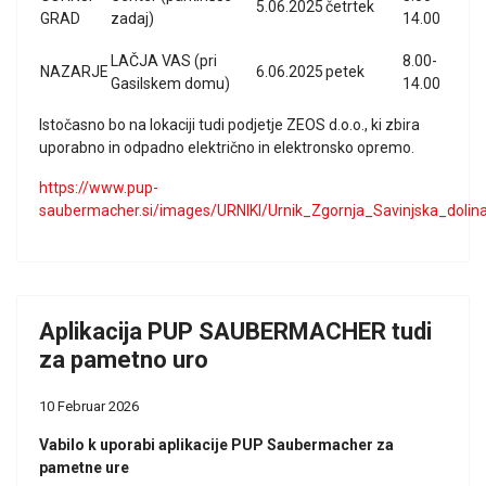
5.06.2025
četrtek
GRAD
zadaj)
14.00
LAČJA VAS (pri
8.00-
NAZARJE
6.06.2025
petek
Gasilskem domu)
14.00
Istočasno bo na lokaciji tudi podjetje ZEOS d.o.o., ki zbira
uporabno in odpadno električno in elektronsko opremo.
https://www.pup-
saubermacher.si/images/URNIKI/Urnik_Zgornja_Savinjska_dolin
Aplikacija PUP SAUBERMACHER tudi
za pametno uro
10 Februar 2026
Vabilo k uporabi aplikacije PUP Saubermacher za
pametne ure