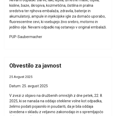
Nevarni odpadki: barve, laki, lepila, umetne mase, topila,
kisline, baze, škropiva, kozmetična, čistilna in pralna
sredstva ter njihova embalaža, zdravila, baterije in
akumulatorji, ampule in injekcijske igle za domačo uporabo,
fluorescentne cevi, ki vsebujejo živo srebro, motorno in
jedilno olje. Nevarni odpadki naj ostanejo v original embalaži.
PUP-Saubermacher
Obvestilo za javnost
25 Avgust 2025
Datum: 25. avgust 2025
V zvezi z objavo na družbenih omrežjih z dne petek, 22. 8.
2025, ki se nanaša na oddajo steklene volne kot odpadka,
želimo podati pojasnilo in poudariti, da je bila oddaja
izvedena v skladu z veljavno zakonodajo in s spremljajočo