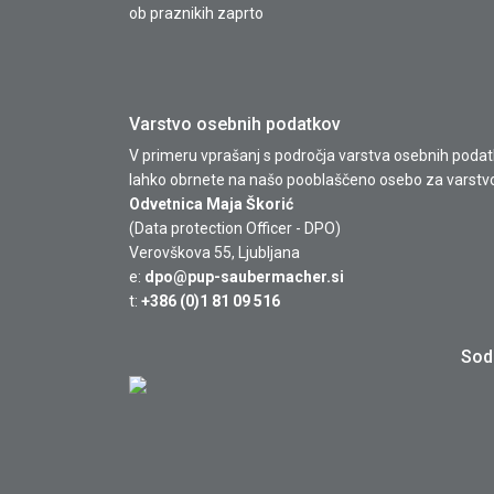
ob praznikih zaprto
Varstvo osebnih podatkov
V primeru vprašanj s področja varstva osebnih podatko
lahko obrnete na našo pooblaščeno osebo za varstv
Odvetnica Maja Škorić
(Data protection Officer - DPO)
Verovškova 55, Ljubljana
e:
dpo@pup-saubermacher.si
t:
+386 (0)1 81 09 516
Sode