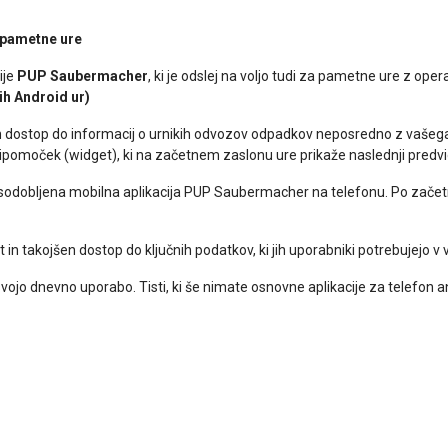
 pametne ure
ije
PUP Saubermacher
, ki je odslej na voljo tudi za pametne ure z op
ih Android ur)
n dostop do informacij o urnikih odvozov odpadkov neposredno z vašega
ripomoček (widget), ki na začetnem zaslonu ure prikaže naslednji predv
sodobljena mobilna aplikacija PUP Saubermacher na telefonu. Po začetni
 in takojšen dostop do ključnih podatkov, ki jih uporabniki potrebujejo v
v svojo dnevno uporabo. Tisti, ki še nimate osnovne aplikacije za telefon 