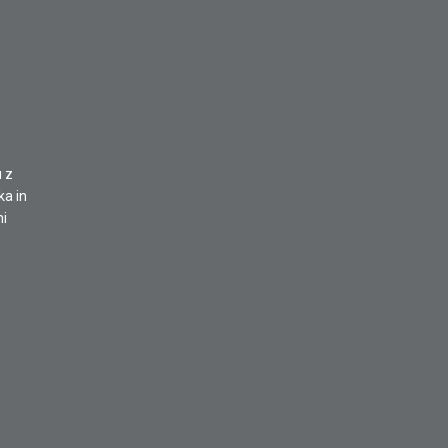
u z
ka in
ni