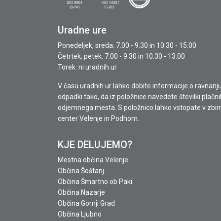
Uradne ure
Ponedeljek, sreda: 7.00 - 9.30 in 10.30 - 15.00
Četrtek, petek: 7.00 - 9.30 in 10.30 - 13.00
Torek: ni uradnih ur
V času uradnih ur lahko dobite informacije o ravnanj
odpadki tako, da iz položnice navedete številki plačni
odjemnega mesta. S položnico lahko vstopate v zbir
center Velenje in Podhom.
KJE DELUJEMO?
Mestna občina Velenje
Občina Šoštanj
Občina Šmartno ob Paki
Občina Nazarje
Občina Gornji Grad
Občina Ljubno