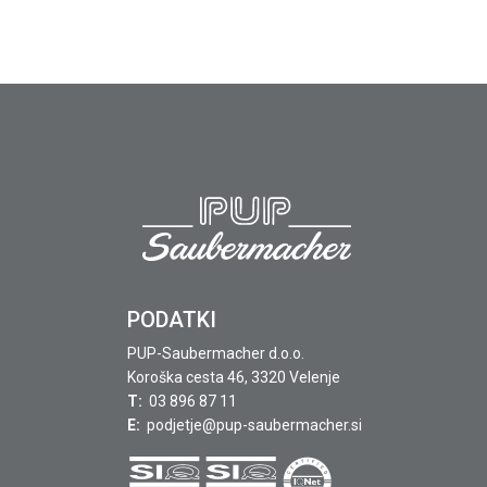
PODATKI
PUP-Saubermacher d.o.o.
Koroška cesta 46, 3320 Velenje
T:
03 896 87 11
E:
podjetje@pup-saubermacher.si