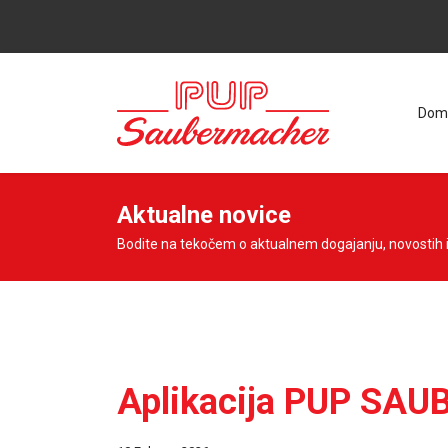
Dom
Aktualne novice
Bodite na tekočem o aktualnem dogajanju, novostih 
Aplikacija PUP SAU