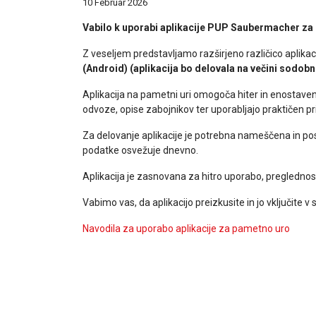
10 Februar 2026
Vabilo k uporabi aplikacije PUP Saubermacher za
Z veseljem predstavljamo razširjeno različico aplikac
(Android) (aplikacija bo delovala na večini sodobn
Aplikacija na pametni uri omogoča hiter in enostave
odvoze, opise zabojnikov ter uporabljajo praktičen p
Za delovanje aplikacije je potrebna nameščena in po
podatke osvežuje dnevno.
Aplikacija je zasnovana za hitro uporabo, preglednost
Vabimo vas, da aplikacijo preizkusite in jo vključite 
Navodila za uporabo aplikacije za pametno uro