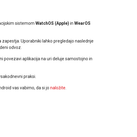
eracijskim sistemom
WatchOS (Apple)
in
WearOS
 zapestja. Uporabniki lahko pregledajo naslednje
ideni odvoz.
 povezavi aplikacija na uri deluje samostojno in
 vsakodnevni praksi.
android vas vabimo, da si jo
naložite
.