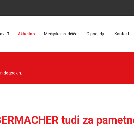
ov
Aktualno
Medijsko središče
O podjetju
Kontakt
in dogodkih.
BERMACHER tudi za pametn