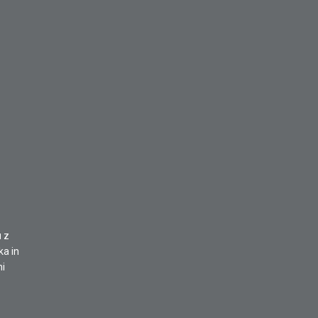
u z
ka in
ni