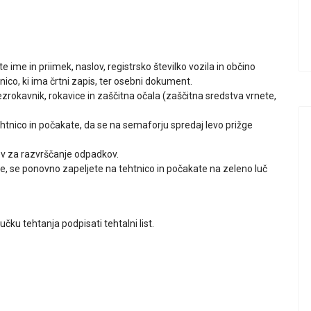
 ime in priimek, naslov, registrsko številko vozila in občino
ico, ki ima črtni zapis, ter osebni dokument.
rokavnik, rokavice in zaščitna očala (zaščitna sredstva vrnete,
htnico in počakate, da se na semaforju spredaj levo prižge
ev za razvrščanje odpadkov.
e, se ponovno zapeljete na tehtnico in počakate na zeleno luč
čku tehtanja podpisati tehtalni list.