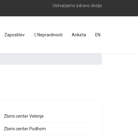
Ustvarjamo zdravo okolje
Zaposlitev
Nepravilnosti
Anketa
EN
Zbirni center Velenje
Zbirni center Podhom