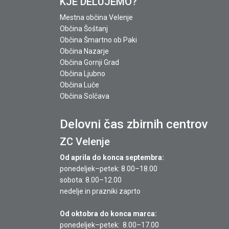
KJE DELUJEMO?
Mestna občina Velenje
Občina Šoštanj
Občina Šmartno ob Paki
Občina Nazarje
Občina Gornji Grad
Občina Ljubno
Občina Luče
Občina Solčava
Delovni čas zbirnih centrov
ZC Velenje
Od aprila do konca septembra:
ponedeljek–petek: 8.00–18.00
sobota: 8.00–12.00
nedelje in prazniki zaprto
Od oktobra do konca marca:
ponedeljek–petek: 8.00–17.00