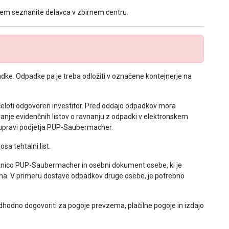
s tem seznanite delavca v zbirnem centru.
e. Odpadke pa je treba odložiti v označene kontejnerje na
celoti odgovoren investitor. Pred oddajo odpadkov mora
sovanje evidenčnih listov o ravnanju z odpadki v elektronskem
a upravi podjetja PUP-Saubermacher.
sa tehtalni list.
ožnico PUP-Saubermacher in osebni dokument osebe, ki je
ana. V primeru dostave odpadkov druge osebe, je potrebno
dhodno dogovoriti za pogoje prevzema, plačilne pogoje in izdajo