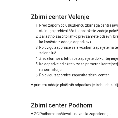
Zbirni center Velenje
Pred zapornico uslužbencu zbirnega centra javite
stalnega prebivališča ter pokažete zadnjo položn
Za lastno zaščito lahko prevzamete odsevni brez
ko končate z oddajo odpadkov).
Po dvigu zapornice se z vozilom zapeljete na te
zelena luč.
Z vozilom se s tehtnice zapeljete do kontejnerj
Ko odpadke odložite v za to primerne kontejnerj
na semaforju.
Po dvigu zapornice zapustite zbirni center.
V primeru oddaje plačljivih odpadkov je treba ob zaklju
Zbirni center Podhom
V ZC Podhom upoštevate navodila zaposlenega.