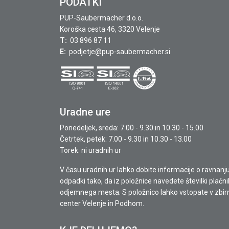
PODATKI
PUP-Saubermacher d.o.o.
Koroška cesta 46, 3320 Velenje
T:
03 896 87 11
E:
podjetje@pup-saubermacher.si
Uradne ure
Ponedeljek, sreda: 7.00 - 9.30 in 10.30 - 15.00
Četrtek, petek: 7.00 - 9.30 in 10.30 - 13.00
Torek: ni uradnih ur
V času uradnih ur lahko dobite informacije o ravnanj
odpadki tako, da iz položnice navedete številki plačni
odjemnega mesta. S položnico lahko vstopate v zbir
center Velenje in Podhom.