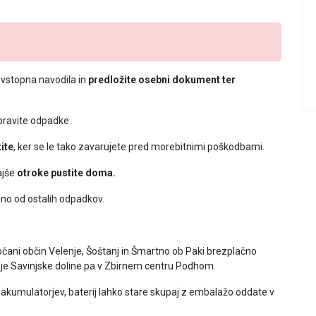
 vstopna navodila in
predložite osebni dokument ter
pravite odpadke.
ite
, ker se le tako zavarujete pred morebitnimi poškodbami.
ajše
otroke pustite doma.
eno od ostalih odpadkov.
občani občin Velenje, Šoštanj in Šmartno ob Paki brezplačno
nje Savinjske doline pa v Zbirnem centru Podhom.
, akumulatorjev, baterij lahko stare skupaj z embalažo oddate v