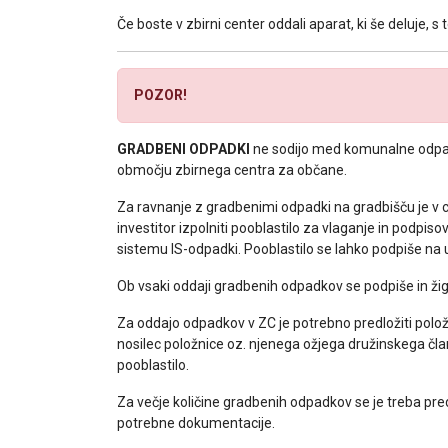
Če boste v zbirni center oddali aparat, ki še deluje, 
POZOR!
GRADBENI ODPADKI
ne sodijo med komunalne odpadk
območju zbirnega centra za občane.
Za ravnanje z gradbenimi odpadki na gradbišču je v 
investitor izpolniti pooblastilo za vlaganje in podpi
sistemu IS-odpadki. Pooblastilo se lahko podpiše n
Ob vsaki oddaji gradbenih odpadkov se podpiše in žigo
Za oddajo odpadkov v ZC je potrebno predložiti pol
nosilec položnice oz. njenega ožjega družinskega čl
pooblastilo.
Za večje količine gradbenih odpadkov se je treba pre
potrebne dokumentacije.